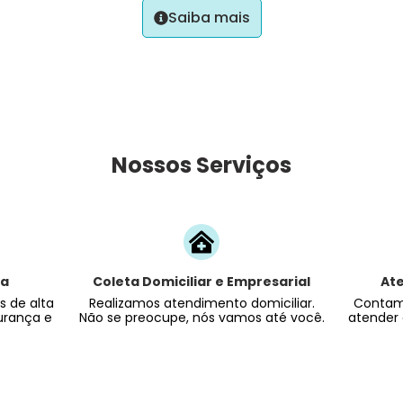
Saiba mais
Nossos Serviços
da
Coleta Domiciliar e Empresarial
At
 de alta
Realizamos atendimento domiciliar.
Contam
urança e
Não se preocupe, nós vamos até você.
atender