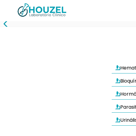
Hemat
Bioquí
Hormô
Parasi
Urináli