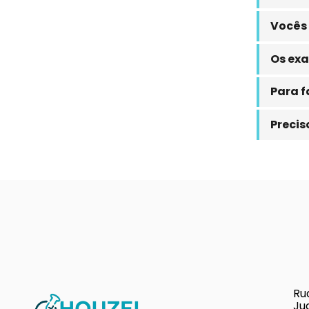
Vocês 
Os exa
Para f
Precis
Ru
Ju