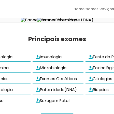
Home
Exames
Serviços
Principais exames
ologia
Imunologia
Teste do P
mica
Microbiologia
Toxicológi
nios
Exames Genéticos
Citologias
tologia
Paternidade(DNA)
Biópsias
se
Sexagem Fetal