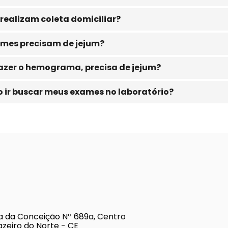
realizam coleta domiciliar?
mes precisam de jejum?
azer o hemograma, precisa de jejum?
o ir buscar meus exames no laboratório?
a da Conceição Nº 689a, Centro
azeiro do Norte - CE